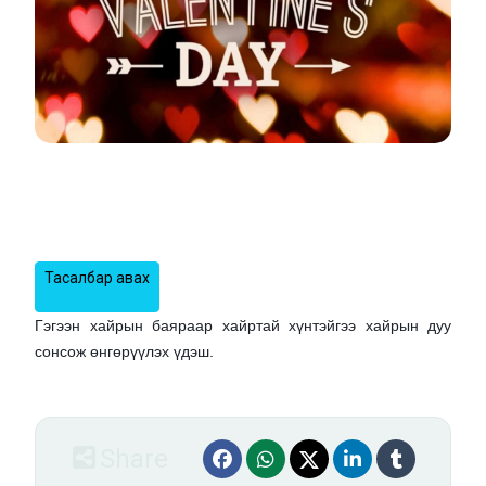
Valentine’s Day
2025-10-09
₮
Тасалбар авах
Гэгээн хайрын баяраар хайртай хүнтэйгээ хайрын дуу
сонсож өнгөрүүлэх
үдэш.
Share