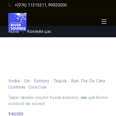
+(976) 11315311, 99920000
Home
Коктейл цэс
Long Island Ice
Tea
Vodka · Gin · Gordons · Tequila · Rum Flor De Cana ·
Cointreau · Coca Cola
Таван төрлийн онцлог бүхий алкохол, зөөлөн цай болон
колатой төгс хослол
₮44,900