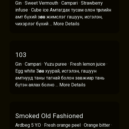
Gin · Sweet Vermouth · Campari · Strawberry
infuse · Cube ice Амтагдах тусам олон төрлийн
амт бүхий зөөлөн жимслэг гашуун, исгэлэн,
чихэрлэг бүхий ...
More Details
103
Gin · Campari · Yuzu puree · Fresh lemon juice ·
Egg white Зөөлөн хуурай, исгэлэн, гашуун
амтнууд таны тагнай болон завжиар тань
бүтэн аялах болно ...
More Details
Smoked Old Fashioned
Ardbeg 5 Y.O · Fresh orange peel · Orange bitter ·