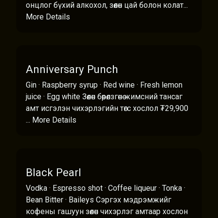
онцлог бүхий алкохол, зөөлөн цай болон колат...
More Details
Anniversary Punch
Gin · Raspberry syrup · Red wine · Fresh lemon
juice · Egg white Зөөлөн бөөрөлзгөнө жимсний тансаг
амт исгэлэн чихэрлэгийн төгс хослол ₮29,900
...
More Details
Black Pearl
Vodka · Espresso shot · Coffee liqueur · Tonka ·
Bean Bitter · Baileys Сэргэх мэдрэмжийг
кофены гашуун зөөлөн чихэрлэг амтаар хослон