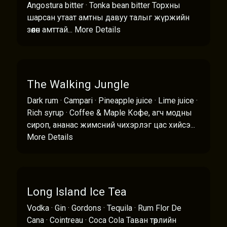
Angostura bitter · Tonka bean bitter Торхны
шарсан утаат амтны давуу талыг жүржийн
зөөлөн амттай...
More Details
The Walking Jungle
Dark rum · Campari · Pineapple juice · Lime juice ·
Rich syrup · Coffee & Maple Кофе, агч модны
сироп, ананас жимсний чихэрлэг цас хийсэ...
More Details
Long Island Ice Tea
Vodka · Gin · Gordons · Tequila · Rum Flor De
Cana · Cointreau · Coca Cola Таван төрлийн