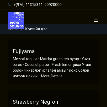
+(976) 11315311, 99920000
Home
Коктейл цэс
Fujiyama
Mezcal tequila · Matcha green tea syrup · Yuzu
puree · Coconut puree · Fresh lemon juice Утаат
болон чихэрлэг исгэлэн амтыг кокс болон
ногоон цайны...
More Details
Strawberry Negroni