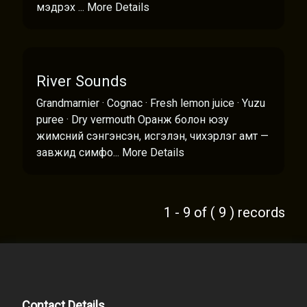
мэдрэх ...
More Details
River Sounds
Grandmarnier · Cognac · Fresh lemon juice · Yuzu
puree · Dry vermouth Оранж болон юзу
жимсний сэнгэнсэн, исгэлэн, чихэрлэг амт —
завжид симфо...
More Details
1 - 9 of ( 9 ) records
Contact Details