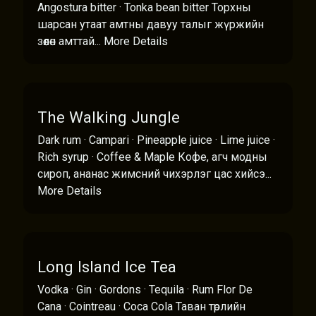
Angostura bitter · Tonka bean bitter Торхны
шарсан утаат амтны давуу талыг жүржийн
зөөлөн амттай...
More Details
The Walking Jungle
Dark rum · Campari · Pineapple juice · Lime juice ·
Rich syrup · Coffee & Maple Кофе, агч модны
сироп, ананас жимсний чихэрлэг цас хийсэ...
More Details
Long Island Ice Tea
Vodka · Gin · Gordons · Tequila · Rum Flor De
Cana · Cointreau · Coca Cola Таван төрлийн