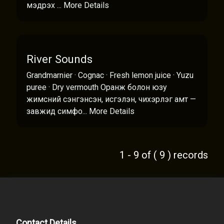
мэдрэх ...
More Details
River Sounds
Grandmarnier · Cognac · Fresh lemon juice · Yuzu
puree · Dry vermouth Оранж болон юзу
жимсний сэнгэнсэн, исгэлэн, чихэрлэг амт —
завжид симфо...
More Details
1 - 9 of ( 9 ) records
Contact Details