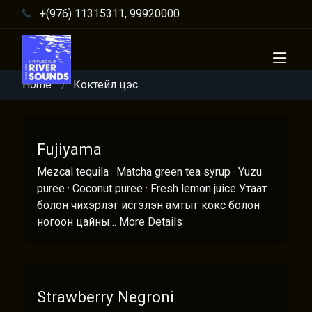
+(976) 11315311, 99920000
Home
Коктейл цэс
Fujiyama
Mezcal tequila · Matcha green tea syrup · Yuzu
puree · Coconut puree · Fresh lemon juice Утаат
болон чихэрлэг исгэлэн амтыг кокс болон
ногоон цайны...
More Details
Strawberry Negroni