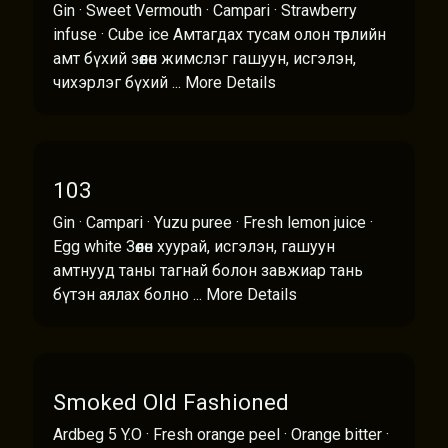
Gin · Sweet Vermouth · Campari · Strawberry
infuse · Cube ice Амтагдах тусам олон төрлийн
амт бүхий зөөлөн жимслэг гашуун, исгэлэн,
чихэрлэг бүхий ...
More Details
103
Gin · Campari · Yuzu puree · Fresh lemon juice ·
Egg white Зөөлөн хуурай, исгэлэн, гашуун
амтнууд таны тагнай болон завжиар тань
бүтэн аялах болно ...
More Details
Smoked Old Fashioned
Ardbeg 5 Y.O · Fresh orange peel · Orange bitter ·