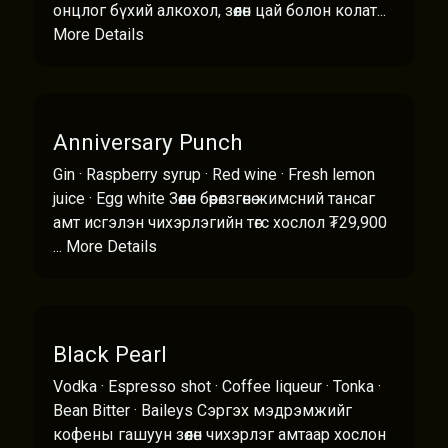
онцлог бүхий алкохол, зөөлөн цай болон колат...
More Details
Anniversary Punch
Gin · Raspberry syrup · Red wine · Fresh lemon
juice · Egg white Зөөлөн бөөрөлзгөнө жимсний тансаг
амт исгэлэн чихэрлэгийн төгс хослол ₮29,900
...
More Details
Black Pearl
Vodka · Espresso shot · Coffee liqueur · Tonka ·
Bean Bitter · Baileys Сэргэх мэдрэмжийг
кофены гашуун зөөлөн чихэрлэг амтаар хослон